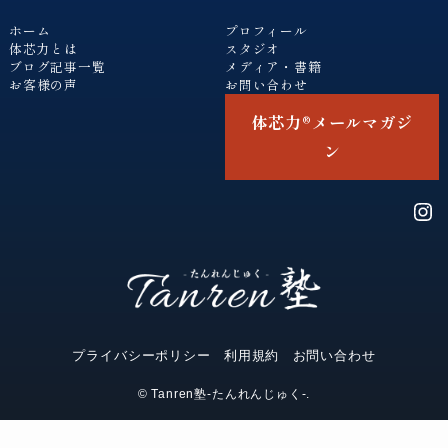
ホーム
プロフィール
体芯力とは
スタジオ
ブログ記事一覧
メディア・書籍
お客様の声
お問い合わせ
体芯力®︎メールマガジ
ン
Ins
プライバシーポリシー
利用規約
お問い合わせ
©
Tanren塾-たんれんじゅく-.