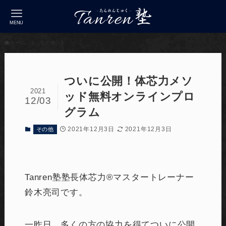
MENU
ホーム
その他
ついに公開！体芯力メソ
2021
ッド無料オンラインプロ
12/03
グラム
2021年12月3日
2021年12月3日
その他
Tanren塾塾長体芯力®︎マスタートレーナー
鈴木亮司です。
一昨日、多くの方の協力を得てついに公開