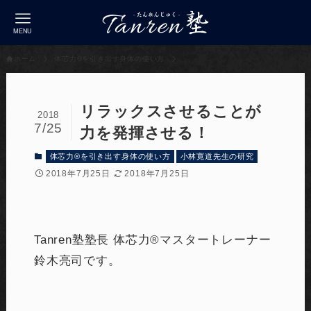
MENU
ホーム
体芯力®︎を引き出す身体の使い方
リラックスさせることが
2018
7/25
力を発揮させる！
体芯力®︎を引き出す身体の使い方
小林寛道先生の研究
2018年7月25日
2018年7月25日
Tanren塾塾長 体芯力®︎マスタートレーナー
鈴木亮司です。