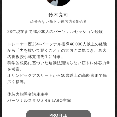
鈴木亮司
頑張らない筋トレ体芯力®︎創始者
23年現在まで40,000人のパーソナルセッション経験
トレーナー歴25年パーソナル指導40,000人以上の経験
から「力を抜いて動くこと」の大切さに気づき、東大
名誉教授小林寛道先生に師事。
科学的根拠に基づいた運動法頑張らない筋トレ体芯力®︎
を考案、
オリンピックアスリートから90歳以上の高齢者まで幅
広く指導。
体芯力指導者講座主宰
パーソナルスタジオRS LABO主宰
PROFILE