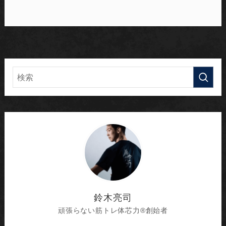
鈴木亮司
頑張らない筋トレ体芯力®︎創始者